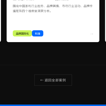
围绕中国游戏行业趋势、品牌舆情、市场行业活动、品牌传
播矩阵四个维度做洞察分析。
品牌国际化
科技
→
← 返回全部案例