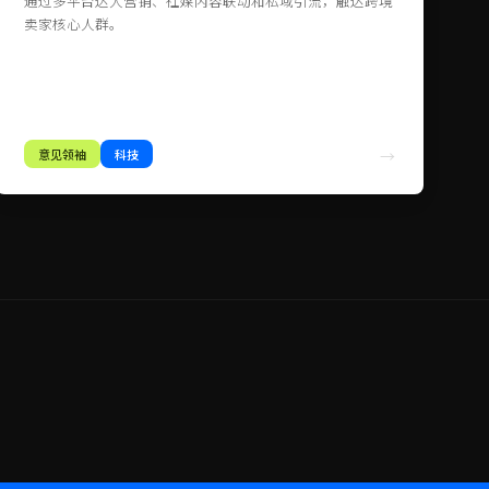
通过多平台达人营销、社媒内容联动和私域引流，触达跨境
卖家核心人群。
意见领袖
科技
→